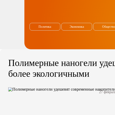
Политика
Экономика
Обществ
Полимерные наногели удеш
более экологичными
27 феврал