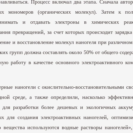
анавливаться. Процесс включал два этапа. Сначала авт
ых мономеров (органических молекул). Затем к по
инимать и отдавать электроны в химических реак
ния превращений, за счет которых происходит зарядка
ление и восстановление молекул наногеля при различно
ких групп должна составлять около 50% от общего соде
ную работу в качестве основного электроактивного ко
рные наногели с окислительно-восстановительными св
дной среде, а также определили, насколько эффектив
й для разработки более дешевых и экологичных акку
х для создания электроактивных наногелей, оптимизи
го вещества используются водные растворы наногелей»