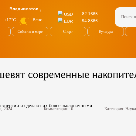
Владивосток
82.1665
USD
Ясно
+17°C
94.8366
EUR
о
События в мире
Спорт
Культура
евят современные накопител
я, 2024
Комментарии: 0
Категория:
Наука