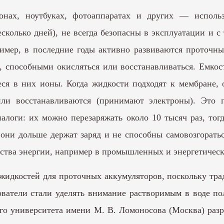
нах, ноутбуках, фотоаппаратах и других — исполь
есколько дней), не всегда безопасны в эксплуатации и с
имер, в последние годы активно развиваются проточн
, способными окисляться или восстанавливаться. Емкост
ся в них ионы. Когда жидкости подходят к мембране, 
или восстанавливаются (принимают электроны). Это 
налоги: их можно перезаряжать около 10 тысяч раз, то
 они дольше держат заряд и не способны самовозгорать
ества энергии, например в промышленных и энергетическ
жидкостей для проточных аккумуляторов, поскольку тра
ователи стали уделять внимание растворимым в воде п
ого университета имени М. В. Ломоносова (Москва) раз