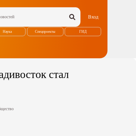
Вход
Наука
Спецпроекты
ГИД
адивосток стал
щество