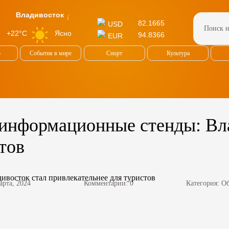
Владивосток
82.1665
USD
Ясно
+22°C
94.8366
EUR
о
События в мире
Спорт
Культура
 информационные стенды: Вл
тов
арта, 2024
Комментарии: 0
Категория:
Об