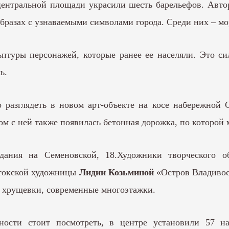
центральной площади украсили шесть барельефов. Авт
разах с узнаваемыми символами города. Среди них – мо
туры персонажей, которые ранее ее населяли. Это си
ь.
разглядеть в новом арт-объекте на косе набережной 
ом с ней также появилась бетонная дорожка, по которой 
здания на Семеновской, 18.Художники творческого 
стокской художницы
Лидии Козьминой
«Остров Владивос
и хрущевки, современные многоэтажки.
ьности стоит посмотреть, в центре установили 57 