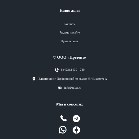
Навигация
Контакты
Реклама на сайте
Правила сайта
© ООО «Презент»
8 (423) 2 430 – 730
Разделы
Владивосток г, Партизанский пр-кт, дом № 44, корпус А
info@adlab.ru
Вся лента
Мы в соцсетях
Вся лента
Вся лента