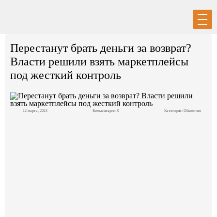
Вход
Регистрация
Перестанут брать деньги за возврат?
Власти решили взять маркетплейсы
под жесткий контроль
Политика
12 марта, 2024
Комментарии: 0
Категория:
Общество
Экономика
Общество
События в мире
Спорт