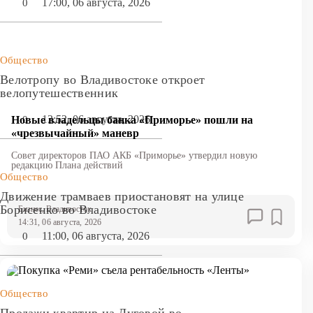
17:00, 06 августа, 2026
0
Общество
Велотропу во Владивостоке откроет
велопутешественник
13:52, 06 августа, 2026
0
Новые владельцы банка «Приморье» пошли на
«чрезвычайный» маневр
Совет директоров ПАО АКБ «Приморье» утвердил новую
редакцию Плана действий
Общество
Движение трамваев приостановят на улице
Борисенко во Владивостоке
Бизнес
, Владивосток
14:31, 06 августа, 2026
11:00, 06 августа, 2026
0
Общество
Продажи квартир на Луговой во