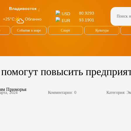
Владивосток
80.9293
USD
Облачно
+25°C
93.1901
EUR
о
События в мире
Спорт
Культура
 помогут повысить предпри
арта, 2024
Комментарии: 0
Категория:
Эк