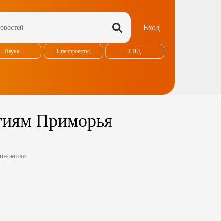
Вход
Наука
Спецпроекты
ГИД
ятиям Приморья
ономика