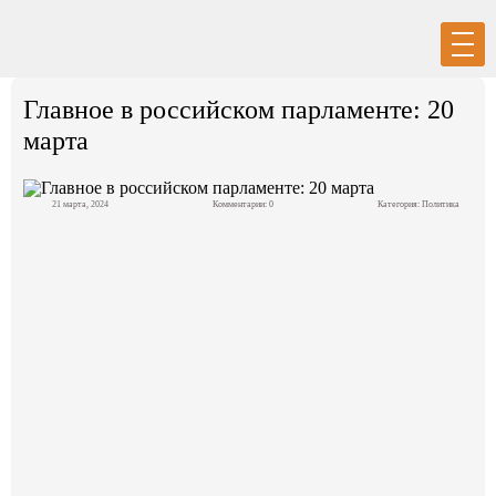
Вход
Регистрация
Главное в российском парламенте: 20
марта
21 марта, 2024
Комментарии: 0
Категория:
Политика
Политика
Экономика
Общество
События в мире
Спорт