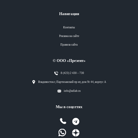
Навигация
Контакты
Реклама на сайте
Правила сайта
© ООО «Презент»
8 (423) 2 430 – 730
Разделы
Владивосток г, Партизанский пр-кт, дом № 44, корпус А
info@adlab.ru
Вся лента
Мы в соцсетях
Вся лента
Вся лента