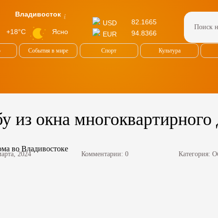
Владивосток
82.1665
USD
Ясно
+18°C
94.8366
EUR
о
События в мире
Спорт
Культура
у из окна многоквартирного 
марта, 2024
Комментарии: 0
Категория:
О