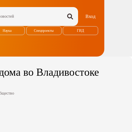
Вход
Наука
Спецпроекты
ГИД
дома во Владивостоке
бщество