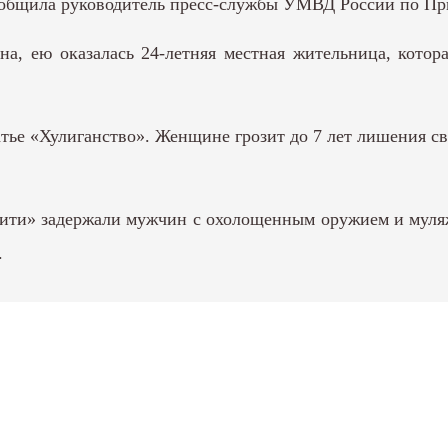
сообщила руководитель пресс-службы УМВД России по П
а, ею оказалась 24-летняя местная жительница, котор
тье «Хулиганство». Женщине грозит до 7 лет лишения с
Сити»
задержали мужчин
с охолощенным оружием и муляж
.