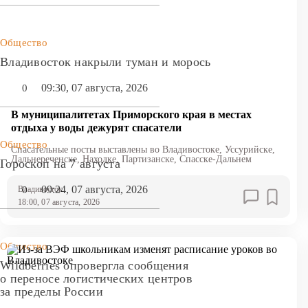
Общество
Владивосток накрыли туман и морось
09:30, 07 августа, 2026
0
В муниципалитетах Приморского края в местах
отдыха у воды дежурят спасатели
Общество
Спасательные посты выставлены во Владивостоке, Уссурийске,
Дальнереченске, Находке, Партизанске, Спасске-Дальнем
Гороскоп на 7 августа
09:24, 07 августа, 2026
0
Владивосток
18:00, 07 августа, 2026
Общество
Wildberries опровергла сообщения
о переносе логистических центров
за пределы России