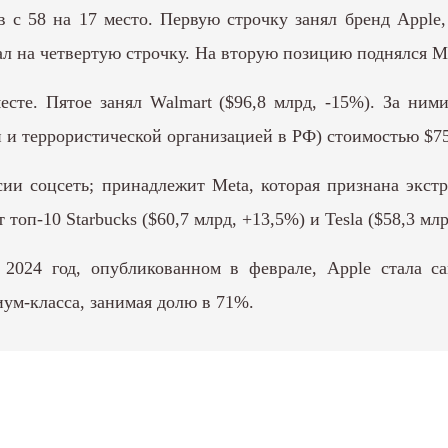
в с 58 на 17 место. Первую строчку занял бренд Apple
 на четвертую строчку. На вторую позицию поднялся Mic
месте. Пятое занял Walmart ($96,8 млрд, -15%). За ним
 и террористической организацией в РФ) стоимостью $75,
ии соцсеть; принадлежит Meta, которая признана экст
топ-10 Starbucks ($60,7 млрд, +13,5%) и Tesla ($58,3 млр
а 2024 год, опубликованном в феврале, Apple стала 
м-класса, занимая долю в 71%.