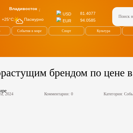
Владивосток
81.4077
USD
Пасмурно
+25°C
94.0585
EUR
о
События в мире
Спорт
Культура
орастущим брендом по цене в
та, 2024
Комментарии: 0
Категория:
Собы