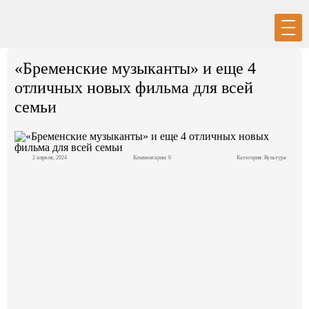
Вход
Регистрация
«Бременские музыканты» и еще 4
отличных новых фильма для всей
семьи
Политика
2 апреля, 2024
Комментарии: 0
Категория:
Культура
Экономика
Общество
События в мире
Спорт