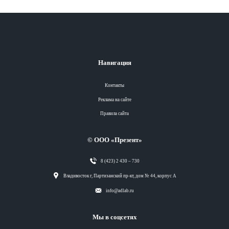
Навигация
Контакты
Реклама на сайте
Правила сайта
© ООО «Презент»
8 (423) 2 430 – 730
Разделы
Владивосток г, Партизанский пр-кт, дом № 44, корпус А
info@adlab.ru
Вся лента
Мы в соцсетях