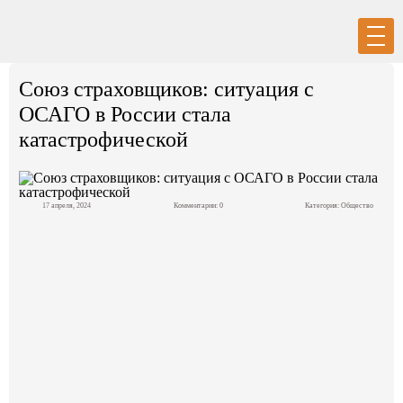
Вход
Регистрация
Союз страховщиков: ситуация с
ОСАГО в России стала
катастрофической
Политика
17 апреля, 2024
Комментарии: 0
Категория:
Общество
Экономика
Общество
События в мире
Спорт