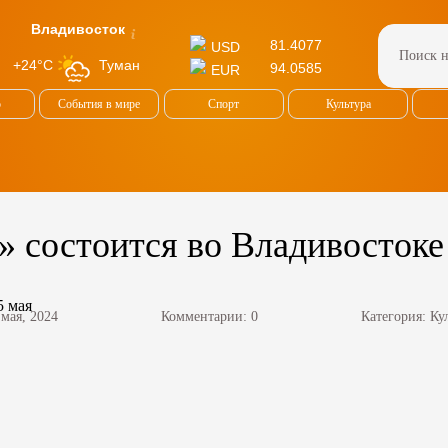
Владивосток
81.4077
USD
Туман
+24°C
94.0585
EUR
о
События в мире
Спорт
Культура
» состоится во Владивостоке
 мая, 2024
Комментарии: 0
Категория:
Ку