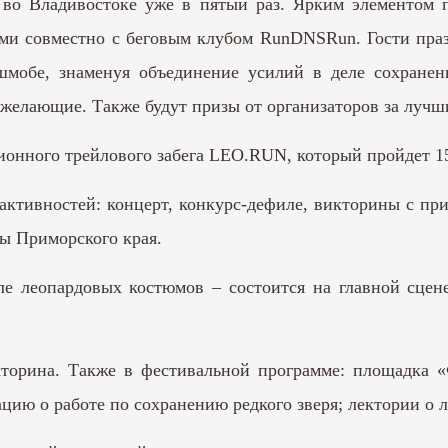
 во Владивостоке уже в пятый раз. Ярким элементом п
ми совместно с беговым клубом RunDNSRun. Гости праз
шмобе, знаменуя объединение усилий в деле сохране
желающие. Также будут призы от организаторов за лучш
ионного трейлового забега LEO.RUN, который пройдет 15
 активностей: концерт, конкурс-дефиле, викторины с пр
вы Приморского края.
е леопардовых костюмов – состоится на главной сцен
кторина. Также в фестивальной программе: площадка
ию о работе по сохранению редкого зверя; лектории о л