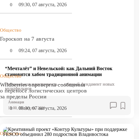
09:30, 07 августа, 2026
0
Общество
Гороскоп на 7 августа
09:24, 07 августа, 2026
0
“Мечталёт” и Невельской: как Дальний Восток
становится хабом традиционной анимации
Общество
Wildberries опровергла сообщения
Региональная идентичность — главный фундамент новых
мультфильмов
о переносе логистических центров
за пределы России
Анимация
08:30, 07 августа, 2026
0
15:00, 05 августа, 2026
Общество