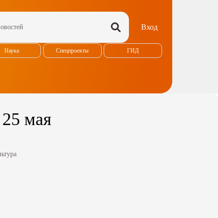
Вход
Наука
Спецпроекты
ГИД
 25 мая
льтура