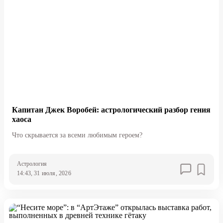
Капитан Джек Воробей: астрологический разбор гения
хаоса
Что скрывается за всеми любимым героем?
Астрология
14:43, 31 июля, 2026