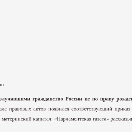
om
олучившими гражданство России не по праву рожден
тале правовых актов появился соответствующий прика
а материнский капитал. «Парламентская газета» рассказы