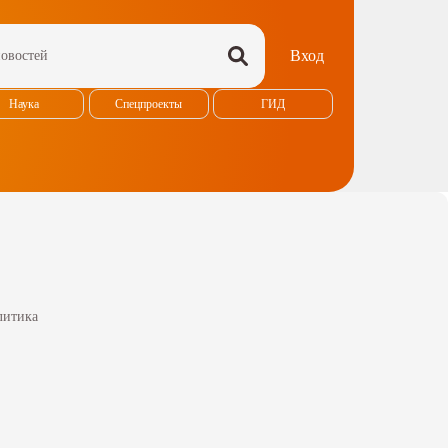
Вход
Наука
Спецпроекты
ГИД
литика