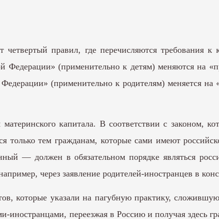
кт четвертый правил, где перечисляются требования к 
ой Федерации» (применительно к детям) меняются на «
Федерации» (применительно к родителям) меняется на
 материнского капитала. В соответствии с законом, к
ся только тем гражданам, которые сами имеют российск
нный — должен в обязательном порядке являться росс
апример, через заявление родителей-иностранцев в консу
ов, которые указали на пагубную практику, сложившую
иностранцами, переезжая в Россию и получая здесь гра