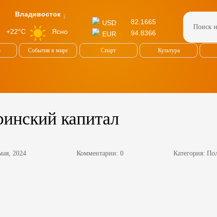
Владивосток
82.1665
USD
Ясно
+22°C
94.8366
EUR
о
События в мире
Спорт
Культура
ринский капитал
мая, 2024
Комментарии: 0
Категория:
По