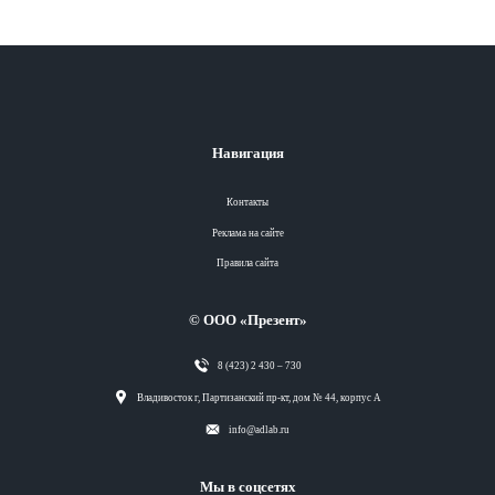
Навигация
Контакты
Реклама на сайте
Правила сайта
© ООО «Презент»
8 (423) 2 430 – 730
Разделы
Владивосток г, Партизанский пр-кт, дом № 44, корпус А
info@adlab.ru
Вся лента
Мы в соцсетях