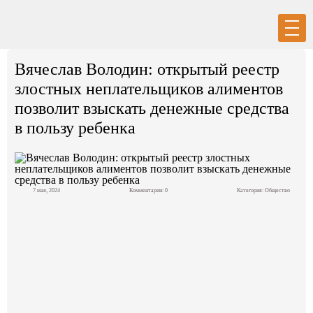
Вход
Регистрация
Вячеслав Володин: открытый реестр
злостных неплательщиков алиментов
позволит взыскать денежные средства
в пользу ребенка
Политика
Экономика
7 мая, 2024
Комментарии: 0
Категория:
Общество
Общество
События в мире
Спорт