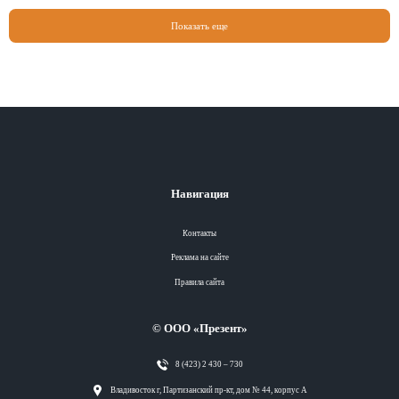
Показать еще
Навигация
Контакты
Реклама на сайте
Правила сайта
© ООО «Презент»
8 (423) 2 430 – 730
Разделы
Владивосток г, Партизанский пр-кт, дом № 44, корпус А