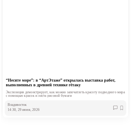
“Несите море”: в “АртЭтаже” открылась выставка работ,
выполненных в древней технике гётаку
Экспозиция демонстрирует, как можно запечатлеть красоту подводного мира
с помощью красок и листа рисовой бумаги
Владивосток
14:30, 29 июня, 2026