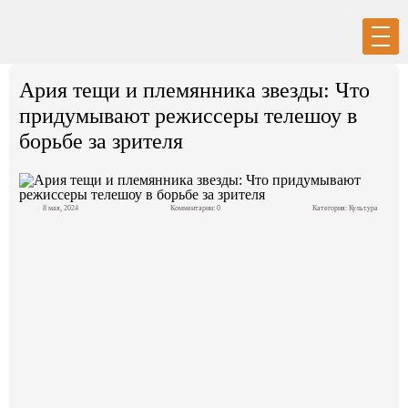
Вход
Регистрация
Ария тещи и племянника звезды: Что
придумывают режиссеры телешоу в
борьбе за зрителя
Политика
8 мая, 2024
Комментарии: 0
Категория:
Культура
Экономика
Общество
События в мире
Спорт