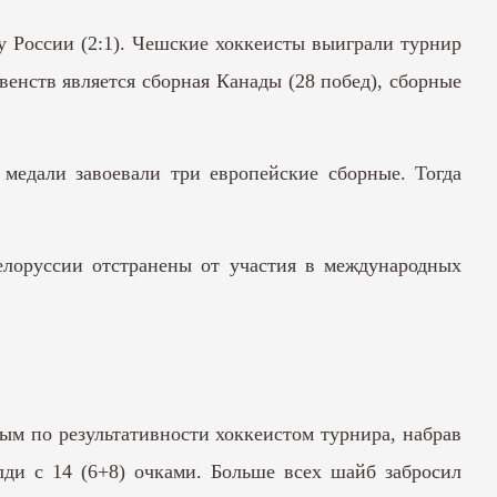
у России (2:1). Чешские хоккеисты выиграли турнир
енств является сборная Канады (28 побед), сборные
 медали завоевали три европейские сборные. Тогда
елоруссии отстранены от участия в международных
м по результативности хоккеистом турнира, набрав
ди с 14 (6+8) очками. Больше всех шайб забросил