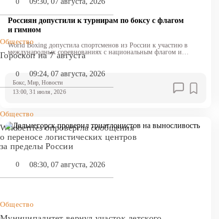
09:30, 07 августа, 2026
0
Россиян допустили к турнирам по боксу с флагом
и гимном
Общество
World Boxing допустила спортсменов из России к участию в
международных соревнованиях с национальным флагом и
Гороскоп на 7 августа
гимном
09:24, 07 августа, 2026
0
Бокс
, Мир
, Новости
13:00, 31 июля, 2026
Общество
Wildberries опровергла сообщения
о переносе логистических центров
за пределы России
08:30, 07 августа, 2026
0
Общество
Муниципалитет вернул участок детского