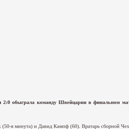
м 2:0 обыграла команду Швейцарии в финальном ма
50-я минута) и Давид Кампф (60). Вратарь сборной Чех