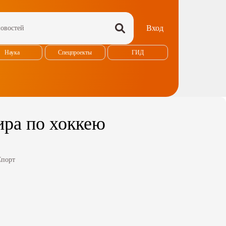
Вход
Наука
Спецпроекты
ГИД
ира по хоккею
Спорт