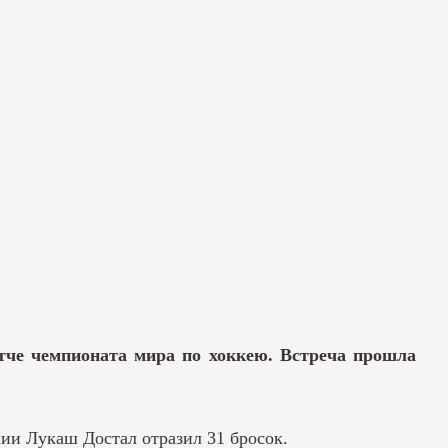
тче чемпионата мира по хоккею. Встреча прошла
ии Лукаш Достал отразил 31 бросок.