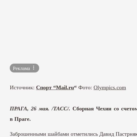
Реклама
Источник:
Спорт “Mail.ru
“
Фото:
Olympics.com
ПРАГА, 26 мая. /ТАСС/.
Сборная Чехии со счето
в Праге.
Заброшенными шайбами отметились Давид Пастрняк (