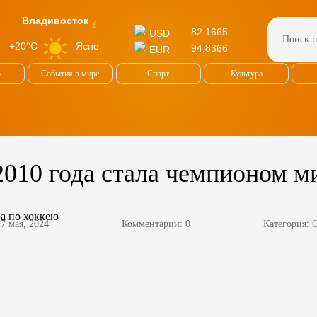
Владивосток
82.1665
USD
Ясно
+20°C
94.8366
EUR
о
События в мире
Спорт
Культура
2010 года стала чемпионом м
27 мая, 2024
Комментарии: 0
Категория: