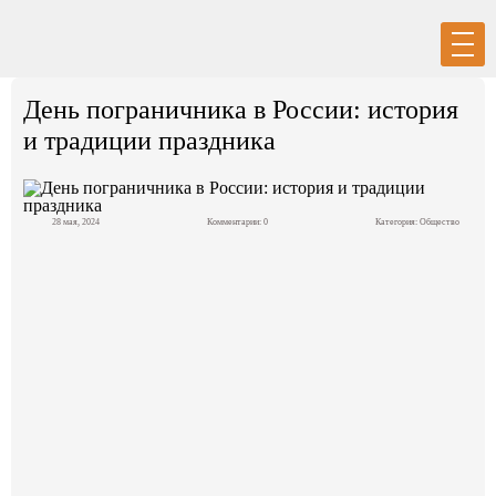
Вход
Регистрация
День пограничника в России: история
и традиции праздника
28 мая, 2024
Комментарии: 0
Категория:
Общество
Политика
Экономика
Общество
События в мире
Спорт