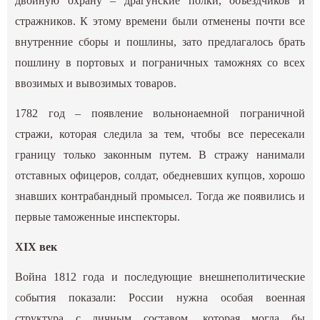
двойную охрану – драгунские полки, объездчиков и
стражников. К этому времени были отменены почти все
внутренние сборы и пошлины, зато предлагалось брать
пошлину в портовых и пограничных таможнях со всех
ввозимых и вывозимых товаров.
1782 год – появление вольнонаемной пограничной
стражи, которая следила за тем, чтобы все пересекали
границу только законным путем. В стражу нанимали
отставных офицеров, солдат, обедневших купцов, хорошо
знавших контрабандный промысел. Тогда же появились и
первые таможенные инспекторы.
XIX век
Война 1812 года и последующие внешнеполитические
события показали: России нужна особая военная
структура с личным составом, которая могла бы