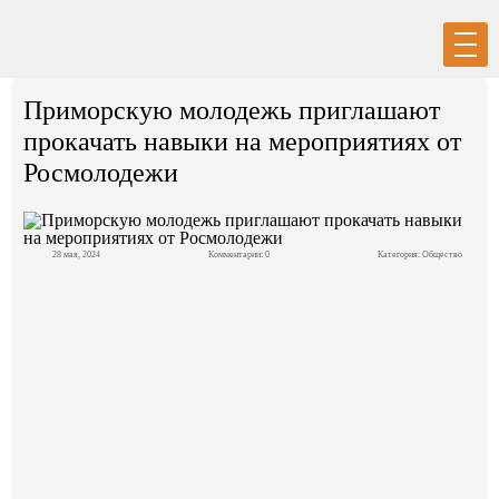
Вход
Регистрация
Приморскую молодежь приглашают
прокачать навыки на мероприятиях от
Росмолодежи
Политика
28 мая, 2024
Комментарии: 0
Категория:
Общество
Экономика
Общество
События в мире
Спорт