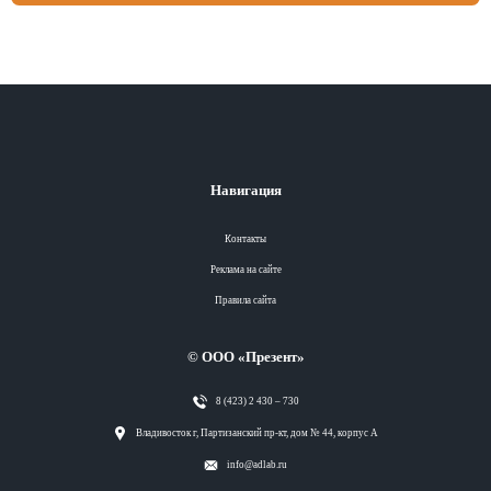
Навигация
Контакты
Реклама на сайте
Правила сайта
© ООО «Презент»
8 (423) 2 430 – 730
Разделы
Владивосток г, Партизанский пр-кт, дом № 44, корпус А
info@adlab.ru