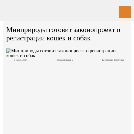
Вход
Регистрация
Минприроды готовит законопроект о
регистрации кошек и собак
5 июня, 2024
Комментарии: 0
Категория:
Политика
Политика
Экономика
Общество
События в мире
Спорт