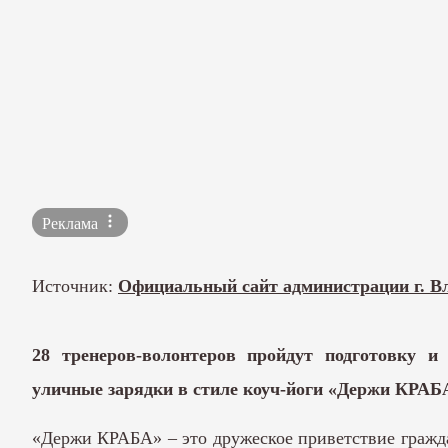
Реклама
Источник:
Официальный сайт администрации г. В
28 тренеров-волонтеров пройдут подготовку 
уличные зарядки в стиле коуч-йоги «Держи КРАБ
«Держи КРАБА» – это дружеское приветствие гражда