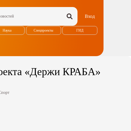
Вход
Наука
Спецпроекты
ГИД
роекта «Держи КРАБА»
Спорт