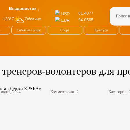
Владивосток
81.4077
USD
Облачно
+23°C
94.0585
EUR
о
События в мире
Спорт
Культура
 тренеров-волонтеров для п
 июня, 2024
Комментарии: 2
Категория: