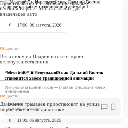
Правительство РФ разрешило продажу
бензина Евро-2: что это значит для
владельцев авто
17:00, 06 августа, 2026
0
Общество
Велотропу во Владивостоке откроет
велопутешественник
13:52, 06 августа, 2026
0
“Мечталёт” и Невельской: как Дальний Восток
становится хабом традиционной анимации
Региональная идентичность — главный фундамент новых
мультфильмов
Общество
Движение трамваев приостановят на улице
Анимация
Борисенко во Владивостоке
15:00, 05 августа, 2026
11:00, 06 августа, 2026
0