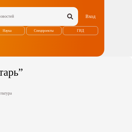
Вход
Наука
Спецпроекты
ГИД
тарь”
ультура