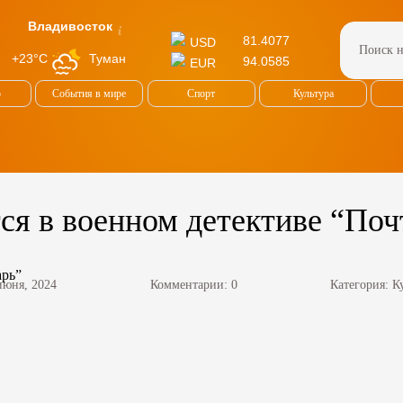
Владивосток
81.4077
USD
Туман
+23°C
94.0585
EUR
о
События в мире
Спорт
Культура
ся в военном детективе “Поч
июня, 2024
Комментарии: 0
Категория:
К