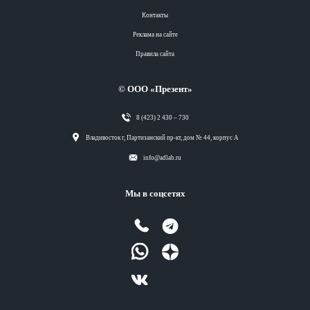
Контакты
Реклама на сайте
Правила сайта
© ООО «Презент»
8 (423) 2 430 – 730
Разделы
Владивосток г, Партизанский пр-кт, дом № 44, корпус А
info@adlab.ru
Вся лента
Мы в соцсетях
Вся лента
Вся лента
Вся лента