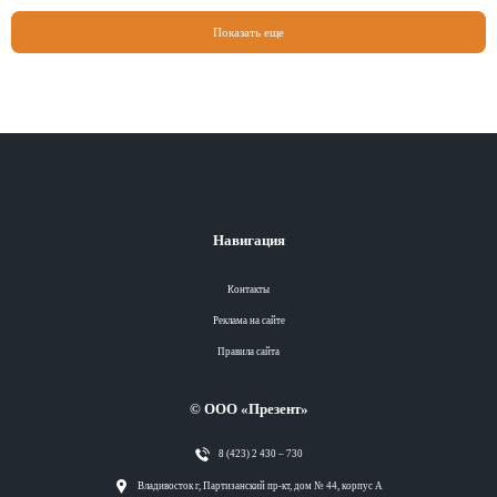
Показать еще
Навигация
Контакты
Реклама на сайте
Правила сайта
© ООО «Презент»
8 (423) 2 430 – 730
Разделы
Владивосток г, Партизанский пр-кт, дом № 44, корпус А