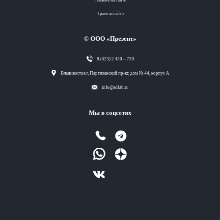
Правила сайта
© ООО «Презент»
8 (423) 2 430 – 730
Разделы
Владивосток г, Партизанский пр-кт, дом № 44, корпус А
info@adlab.ru
Вся лента
Мы в соцсетях
Вся лента
Вся лента
Вся лента
Теги
Вся лента
Разделы