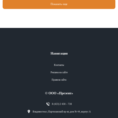
Показать еще
Навигация
Контакты
Реклама на сайте
Правила сайта
© ООО «Презент»
8 (423) 2 430 – 730
Разделы
Владивосток г, Партизанский пр-кт, дом № 44, корпус А