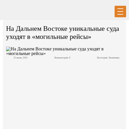
Вход
Регистрация
На Дальнем Востоке уникальные суда
уходят в «могильные рейсы»
25 июня, 2024
Комментарии: 0
Категория:
Экономика
Политика
Экономика
Общество
События в мире
Спорт