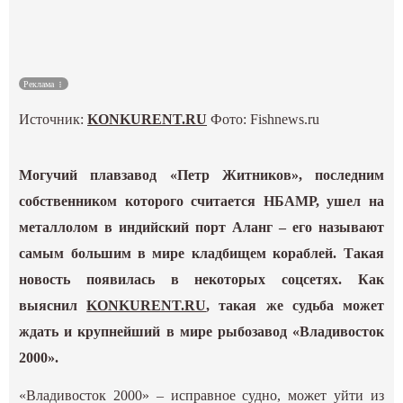
Культура
Наука
Реклама
Источник:
KONKURENT.RU
Фото:
Fishnews.ru
Спецпроекты
ГИД
Могучий плавзавод «Петр Житников», последним
собственником которого считается НБАМР, ушел на
металлолом в индийский порт Аланг – его называют
самым большим в мире кладбищем кораблей. Такая
новость появилась в некоторых соцсетях. Как
выяснил
KONKURENT.RU
, такая же судьба может
ждать и крупнейший в мире рыбозавод «Владивосток
2000».
«Владивосток 2000» – исправное судно, может уйти из