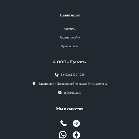
Навигация
Контакты
Реклама на сайте
Правила сайта
© ООО «Презент»
8 (423) 2 430 – 730
Разделы
Владивосток г, Партизанский пр-кт, дом № 44, корпус А
info@adlab.ru
Вся лента
Мы в соцсетях
Вся лента
Вся лента