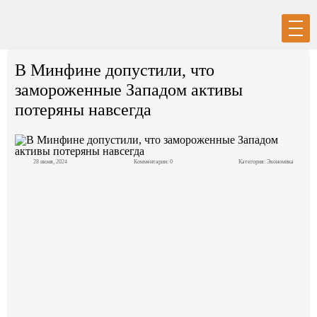
Вход
Регистрация
В Минфине допустили, что
замороженные Западом активы
потеряны навсегда
Политика
28 июня, 2024
Комментарии: 0
Категория:
Экономика
Экономика
Общество
События в мире
Спорт