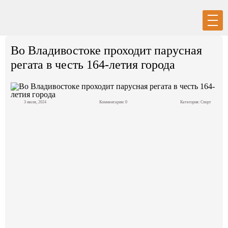
Вход
Регистрация
Во Владивостоке проходит парусная
регата в честь 164-летия города
3 июля, 2024
Комментарии: 0
Категория:
Спорт
Политика
Экономика
Общество
События в мире
Спорт