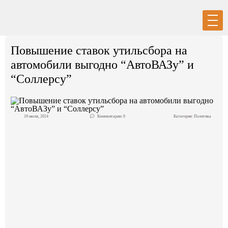
Вход
Регистрация
Повышение ставок утильсбора на
автомобили выгодно “АвтоВАЗу” и
“Соллерсу”
Политика
19 июля, 2024
Комментарии: 0
Категория:
Политика
Экономика
Общество
События в мире
Спорт