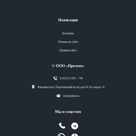
Навигация
Контакты
Реклама на сайте
Правила сайта
© ООО «Презент»
8 (423) 2 430 – 730
Разделы
Владивосток г, Партизанский пр-кт, дом № 44, корпус А
info@adlab.ru
Вся лента
Мы в соцсетях
Вся лента