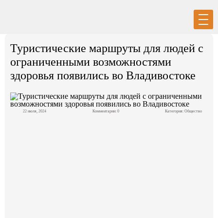
Вход
Регистрация
Туристические маршруты для людей с
ограниченными возможностями
здоровья появились во Владивостоке
Политика
22 июля, 2024
Комментарии: 0
Категория:
Общество
Экономика
Общество
События в мире
Спорт