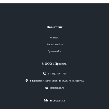
Навигация
Контакты
Реклама на сайте
Правила сайта
© ООО «Презент»
8 (423) 2 430 – 730
Разделы
Владивосток г, Партизанский пр-кт, дом № 44, корпус А
info@adlab.ru
Вся лента
Мы в соцсетях
Вся лента