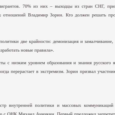
мигрантов. 70% из них – выходцы из стран СНГ, при
 отношений Владимир Зорин. Кто должен решать проб
литики две крайности: демонизация и замалчивание, –
зработать новые правила».
нты с низким уровнем образования и знания русского 
гда перерастает в экстремизм. Зорин призвал участни
стр внутренней политики и массовых коммуникаций 
ю с ОНК Михаил Аничкин. Первый предложил запретить 