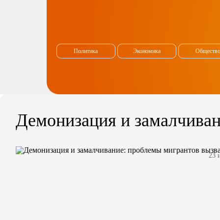
Политика
Экономика
Обществ
Демонизация и замалчиван
23 