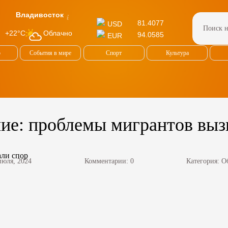
Владивосток
81.4077
USD
Облачно
+22°C
94.0585
EUR
о
События в мире
Спорт
Культура
ие: проблемы мигрантов выз
июля, 2024
Комментарии: 0
Категория:
О