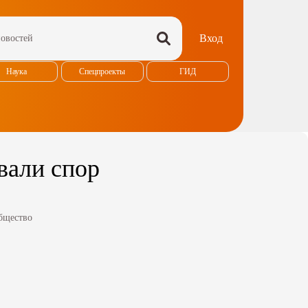
Вход
Наука
Спецпроекты
ГИД
вали спор
бщество