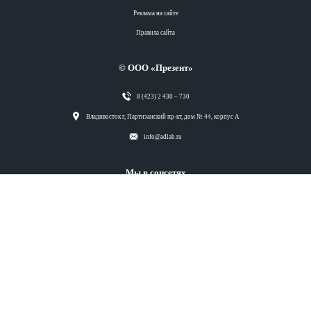
Реклама на сайте
Правила сайта
Вся лента
© ООО «Презент»
Вся лента
8 (423) 2 430 – 730
Вся лента
Владивосток г, Партизанский пр-кт, дом № 44, корпус А
info@adlab.ru
Теги
Вся лента
Разделы
Мы в соцсетях