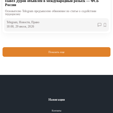
Павел Дуров объявлен в международный розыск — ФСБ
России
Основателю Telegram предъявлено обвинение по статье о содействии
терроризму
Telegram
, Новости
, Право
18:00, 29 июля, 2026
Показать еще
Разделы
Навигация
Вся лента
Контакты