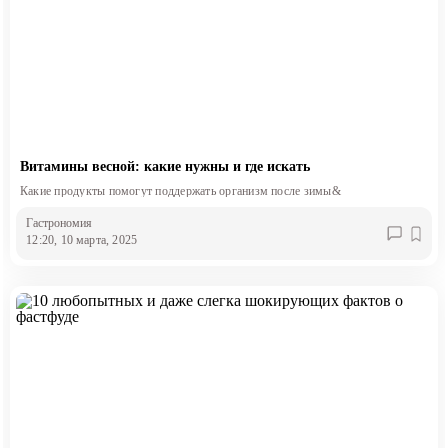
Разделы
Витамины весной: какие нужны и где искать
Вся лента
Какие продукты помогут поддержать организм после зимы&
Гастрономия
12:20, 10 марта, 2025
Вся лента
Вся лента
Вся лента
Теги
Вся лента
Разделы