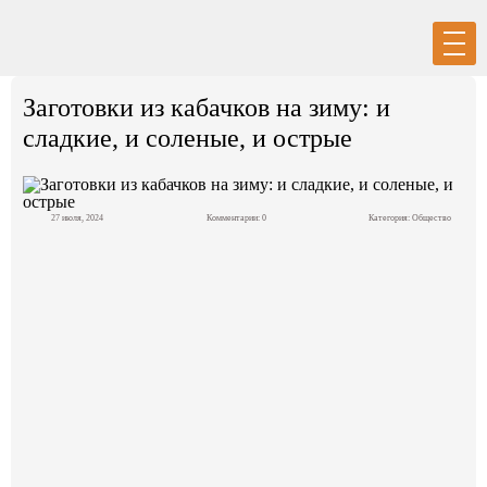
Вход
Регистрация
Заготовки из кабачков на зиму: и
сладкие, и соленые, и острые
27 июля, 2024
Комментарии: 0
Категория:
Общество
Политика
Экономика
Общество
События в мире
Спорт