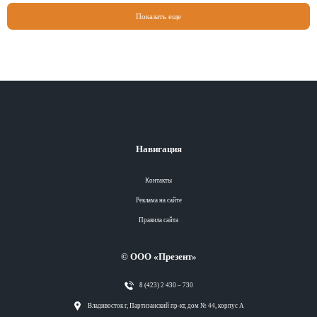
Показать еще
Навигация
Контакты
Реклама на сайте
Правила сайта
© ООО «Презент»
8 (423) 2 430 – 730
Разделы
Владивосток г, Партизанский пр-кт, дом № 44, корпус А