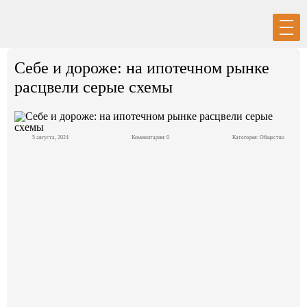
Вход
Регистрация
Себе и дороже: на ипотечном рынке
расцвели серые схемы
5 августа, 2024
Комментарии: 0
Категория:
Общество
Политика
Экономика
Общество
События в мире
Спорт