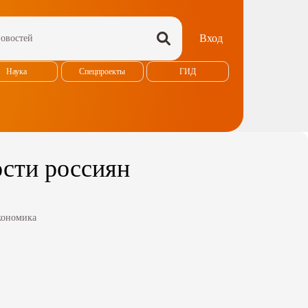
Вход
Наука
Спецпроекты
ГИД
ости россиян
кономика