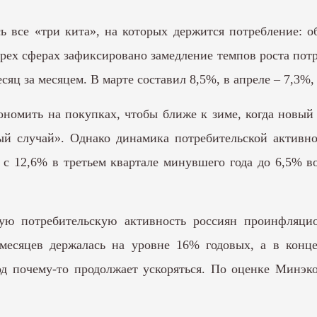
ь все «три кита», на которых держится потребление: 
трех сферах зафиксировано замедление темпов роста пот
сяц за месяцем. В марте составил 8,5%, в апреле – 7,3%, 
ономить на покупках, чтобы ближе к зиме, когда новый
й случай». Однако динамика потребительской активнос
: с 12,6% в третьем квартале минувшего года до 6,5% 
кую потребительскую активность россиян проинфляц
 месяцев держалась на уровне 16% годовых, а в конц
д почему-то продолжает ускоряться. По оценке Минэк