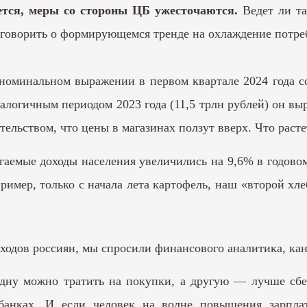
ается, меры со стороны ЦБ ужесточаются.
Ведет ли т
о говорить о формирующемся тренде на охлаждение потре
номинальном выражении в первом квартале 2024 года сос
налогичным периодом 2023 года (11,5 трлн рублей) он 
ельством, что цены в магазинах ползут вверх. Что расте
агаемые доходы населения увеличились на 9,6% в годов
ример, только с начала лета картофель, наш «второй хл
оходов россиян, мы спросили финансового аналитика, ка
 Одну можно тратить на покупки, а другую — лучше сбе
банках. И если человек на волне повышения зарпла