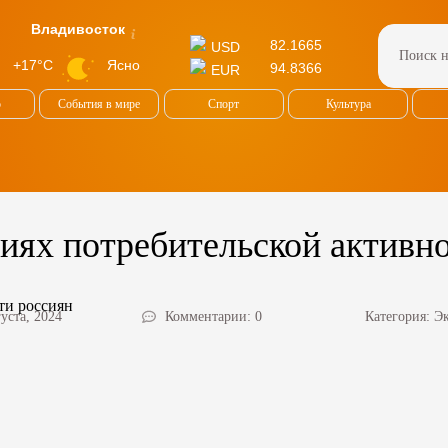
Владивосток
82.1665
USD
Ясно
+17°C
94.8366
EUR
о
События в мире
Спорт
Культура
ниях потребительской активн
густа, 2024
Комментарии: 0
Категория:
Э