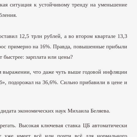
акая ситуация к устойчивому тренду на уменьшение
бления.
тавил 12,5 трлн рублей, а во втором квартале 13,3
вырос примерно на 16%. Правда, повышенные прибыли
т быстрее: зарплата или цены?
ом выражении, что даже чуть выше годовой инфляции
еб», подорожал на 36,6%. Сильно прибавили в цене и
ндидата экономических наук Михаила Беляева.
регать. Высокая ключевая ставка ЦБ автоматически
т уже имеет всё или почти всё для нормального