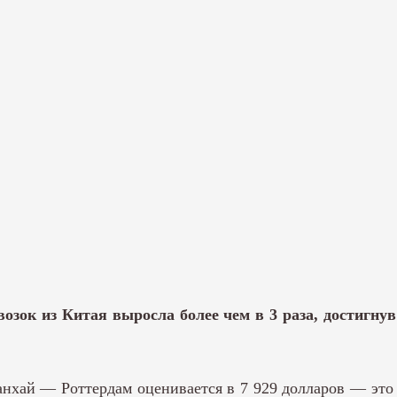
озок из Китая выросла более чем в 3 раза, достигну
анхай — Роттердам оценивается в 7 929 долларов — эт