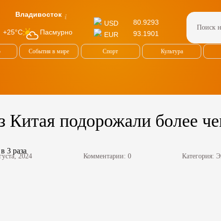
Владивосток
80.9293
USD
Пасмурно
+25°C
93.1901
EUR
о
События в мире
Спорт
Культура
 Китая подорожали более чем
густа, 2024
Комментарии: 0
Категория:
Э