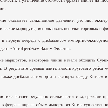
оимости, а увеличение стоимости фрахта влияет на гл
ии.
ие оказывает санкционное давление, уточнил эксперт
тические маршруты, использовать цепочки торговых и ф
 в первую очередь с дисбалансом импортно-экспортно
идент «АвтоГрузЭкс» Вадим Филатов.
не маршрутов, некоторые линии начали обходить Суэц
т. В результате средняя длительность кругового рейса
также дисбаланса импорта и экспорта между Китаем и 
тике. Бизнес регулярно сталкивается с задержками при
в феврале-апреле объем импорта из Китая существенно 