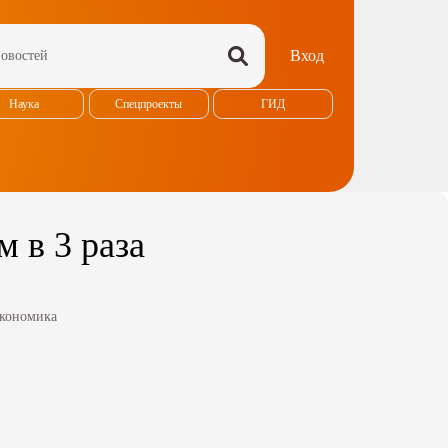
Вход
Наука
Спецпроекты
ГИД
 в 3 раза
кономика