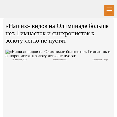
Вход
Регистрация
«Наших» видов на Олимпиаде больше
нет. Гимнасток и синхронисток к
золоту легко не пустят
Политика
19 августа, 2024
Комментарии: 0
Категория:
Спорт
Экономика
Общество
События в мире
Спорт