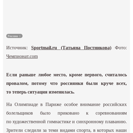
Культура
Наука
Реклама
Спецпроекты
Источник:
Sportmail.ru (Татьяна Постникова)
Фото:
ГИД
Чемпионат.com
Если раньше любое место, кроме первого, считалось
провалом, потому что россиянки были круче всех,
то теперь ситуация изменилась.
На Олимпиаде в Париже особое внимание российских
болельщиков было приковано к соревнованиям
по художественной гимнастике и синхронному плаванию.
Зрители следили за теми видами спорта, в которых наши