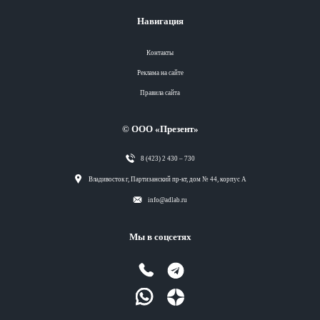
Навигация
Контакты
Реклама на сайте
Правила сайта
© ООО «Презент»
8 (423) 2 430 – 730
Разделы
Владивосток г, Партизанский пр-кт, дом № 44, корпус А
info@adlab.ru
Вся лента
Мы в соцсетях
Вся лента
Вся лента