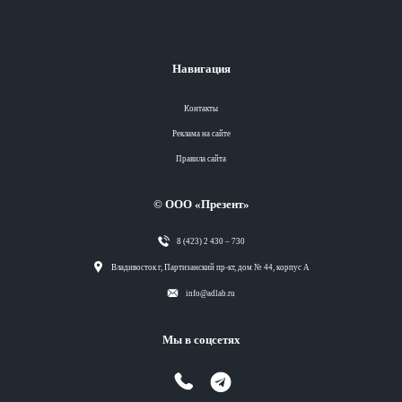
Навигация
Контакты
Реклама на сайте
Правила сайта
© ООО «Презент»
8 (423) 2 430 – 730
Разделы
Владивосток г, Партизанский пр-кт, дом № 44, корпус А
info@adlab.ru
Вся лента
Мы в соцсетях
Вся лента