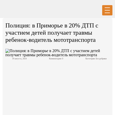
Вход
Регистрация
Полиция: в Приморье в 20% ДТП с
участием детей получает травмы
ребенок-водитель мототранспорта
Политика
19 августа, 2024
Комментарии: 0
Категория:
Без рубрики
Экономика
Общество
События в мире
Спорт