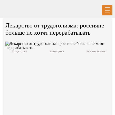
Вход
Регистрация
Лекарство от трудоголизма: россияне
больше не хотят перерабатывать
20 августа, 2024
Комментарии: 0
Категория:
Экономика
Политика
Экономика
Общество
События в мире
Спорт