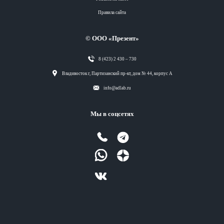
Правила сайта
© ООО «Презент»
8 (423) 2 430 – 730
Разделы
Владивосток г, Партизанский пр-кт, дом № 44, корпус А
info@adlab.ru
Вся лента
Мы в соцсетях
Вся лента
Вся лента
Вся лента
Теги
Вся лента
Разделы