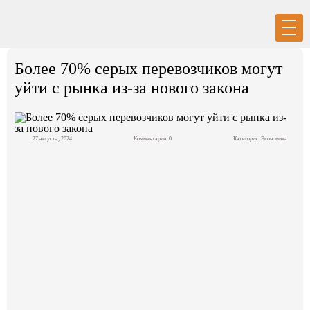
Вход
Регистрация
Более 70% серых перевозчиков могут
уйти с рынка из-за нового закона
27 августа, 2024
Комментарии: 0
Категория:
Экономика
Политика
Экономика
Общество
События в мире
Спорт