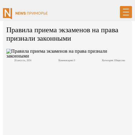
Правила приема экзаменов на права
признали законными
Вход
Регистрация
28 августа, 2024
Комментарии: 0
Категория:
Общество
Политика
Экономика
Общество
События в мире