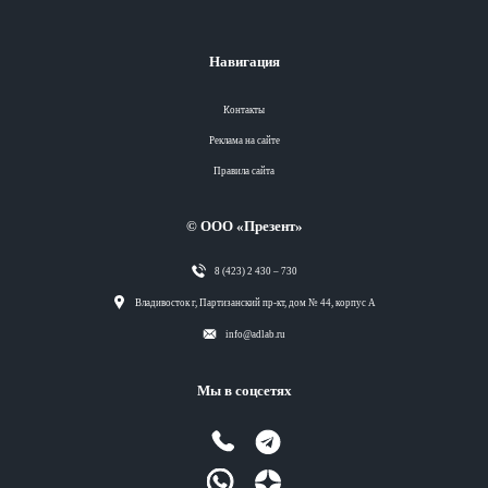
Навигация
Контакты
Реклама на сайте
Правила сайта
© ООО «Презент»
8 (423) 2 430 – 730
Разделы
Владивосток г, Партизанский пр-кт, дом № 44, корпус А
info@adlab.ru
Вся лента
Мы в соцсетях
Вся лента
Вся лента