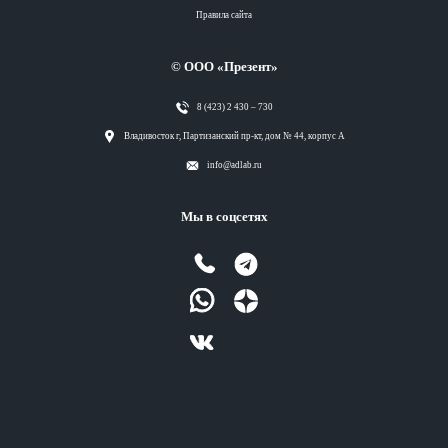
Правила сайта
© ООО «Презент»
8 (423) 2 430 – 730
Разделы
Владивосток г, Партизанский пр-кт, дом № 44, корпус А
info@adlab.ru
Вся лента
Мы в соцсетях
Вся лента
Вся лента
Вся лента
Теги
Вся лента
Разделы