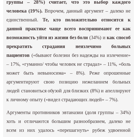
группы – 28%) считает, что это выбор каждого
человека (19%).
Впрочем, данный аргумент – далеко не
единственный.
Те, кто положительно относится к
данной практике
чаще всего
воспринимают ее как
возможность уйти из жизни без боли
(34%) и
как способ
прекратить страдания неизлечимо больных
пациентов
(«бывают болезни без надежды на излечение»
– 17%, «гуманно/ чтобы человек не страдал» – 11%, «боль
может быть невыносима» – 8%). Реже опрошенные
аргументируют свою позицию нежеланием больных
людей становиться обузой для близких (8%) и апеллируют
к личному опыту («видел страдающих людей» – 7%).
Аргументы противников эвтаназии (доля группы – 34%)
хоть и отличаются б
о
льшим разнообразием, далеко не
всем из них удалось «перешагнуть» рубеж удвоенной