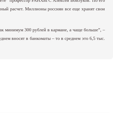
 газете” профессор РАНХиГС Алексей Войлуков. По его
ичный расчет. Миллионы россиян все еще хранят свои
ак минимум 300 рублей в кармане, а чаще больше”, –
днем вносят в банкоматы – то в среднем это 6,5 тыс.