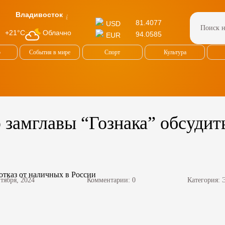
Владивосток
81.4077
USD
Облачно
+21°C
94.0585
EUR
о
События в мире
Спорт
Культура
замглавы “Гознака” обсудить
нтября, 2024
Комментарии: 0
Категория: