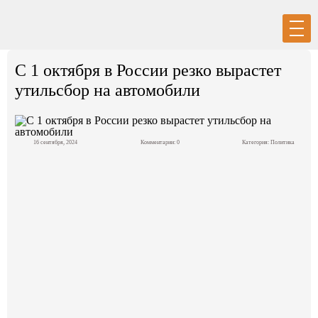
Вход
Регистрация
С 1 октября в России резко вырастет
утильсбор на автомобили
16 сентября, 2024
Комментарии: 0
Категория:
Политика
Политика
Экономика
Общество
События в мире
Спорт