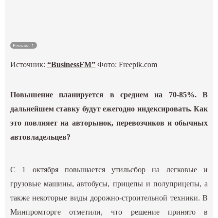
Культура
Наука
Реклама
Источник:
“BusinessFM”
Фото: Freepik.com
Спецпроекты
ГИД
Повышение планируется в среднем на 70-85%. В
дальнейшем ставку будут ежегодно индексировать. Как
это повлияет на авторынок, перевозчиков и обычных
автовладельцев?
С 1 октября
повышается
утильсбор на легковые и
грузовые машины, автобусы, прицепы и полуприцепы, а
также некоторые виды дорожно-строительной техники. В
Минпромторге отметили, что решение принято в