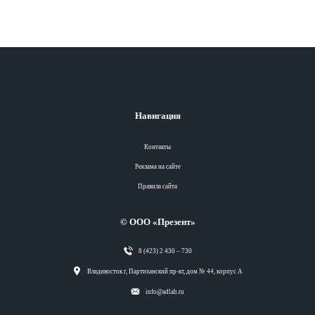
Навигация
Контакты
Реклама на сайте
Правила сайта
© ООО «Презент»
8 (423) 2 430 – 730
Разделы
Владивосток г, Партизанский пр-кт, дом № 44, корпус А
info@adlab.ru
Вся лента