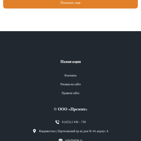
Показать еще
Навигация
Контакты
Реклама на сайте
Правила сайта
© ООО «Презент»
8 (423) 2 430 – 730
Разделы
Владивосток г, Партизанский пр-кт, дом № 44, корпус А
info@adlab.ru