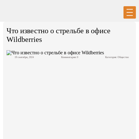
Вход
Регистрация
Что известно о стрельбе в офисе
Wildberries
19 сентября, 2024
Комментарии: 0
Категория:
Общество
Политика
Экономика
Общество
События в мире
Спорт