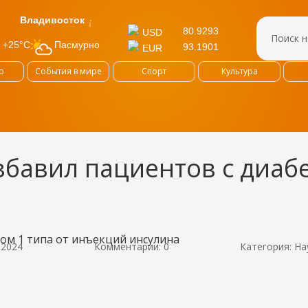
Владивосток
80.9293
USD
Пасмурно
+25°C
93.1901
EUR
о
События в мире
Спорт
Культура
авил пациентов с диабе
 2024
Комментарии: 0
Категория:
На