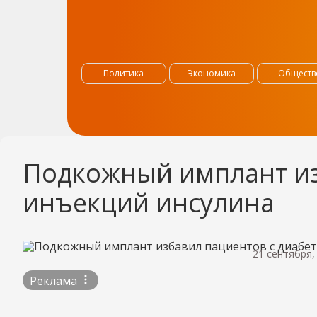
Политика
Экономика
Обществ
Подкожный имплант изб
инъекций инсулина
21 сентября,
Реклама