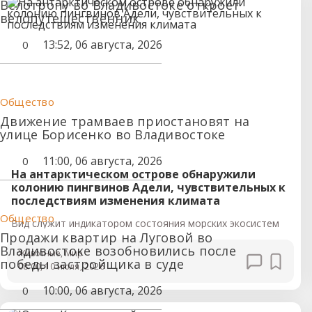
Велотропу во Владивостоке откроет
велопутешественник
13:52, 06 августа, 2026
0
Общество
Движение трамваев приостановят на
улице Борисенко во Владивостоке
11:00, 06 августа, 2026
0
На антарктическом острове обнаружили
колонию пингвинов Адели, чувствительных к
последствиям изменения климата
Общество
Вид служит индикатором состояния морских экосистем
Продажи квартир на Луговой во
Владивостоке возобновились после
Животные
, Мир
победы застройщика в суде
08:00, 10 июля, 2026
10:00, 06 августа, 2026
0