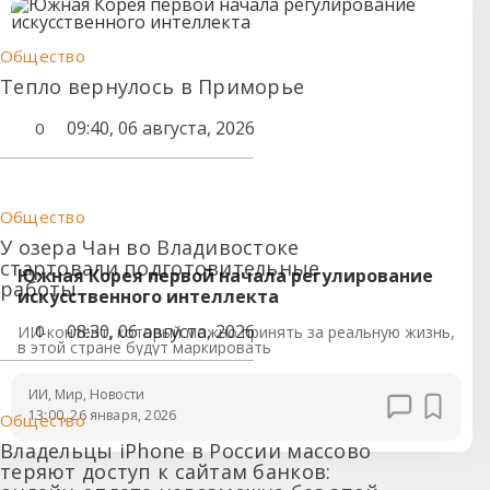
Общество
Тепло вернулось в Приморье
09:40, 06 августа, 2026
0
Общество
У озера Чан во Владивостоке
стартовали подготовительные
Южная Корея первой начала регулирование
работы
искусственного интеллекта
08:30, 06 августа, 2026
0
ИИ-контент, который можно принять за реальную жизнь,
в этой стране будут маркировать
ИИ
, Мир
, Новости
13:00, 26 января, 2026
Общество
Владельцы iPhone в России массово
теряют доступ к сайтам банков: