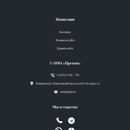
Навигация
Контакты
Реклама на сайте
Правила сайта
© ООО «Презент»
8 (423) 2 430 – 730
Разделы
Владивосток г, Партизанский пр-кт, дом № 44, корпус А
info@adlab.ru
Вся лента
Мы в соцсетях
Вся лента