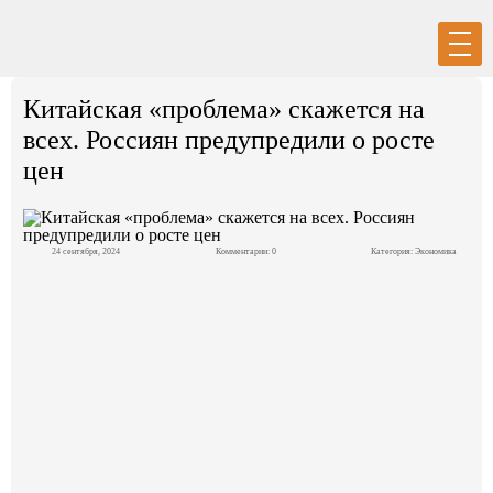
Вход
Регистрация
Китайская «проблема» скажется на
всех. Россиян предупредили о росте
цен
Политика
24 сентября, 2024
Комментарии: 0
Категория:
Экономика
Экономика
Общество
События в мире
Спорт