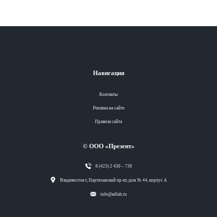
Навигация
Контакты
Реклама на сайте
Правила сайта
© ООО «Презент»
8 (423) 2 430 – 730
Разделы
Владивосток г, Партизанский пр-кт, дом № 44, корпус А
info@adlab.ru
Вся лента