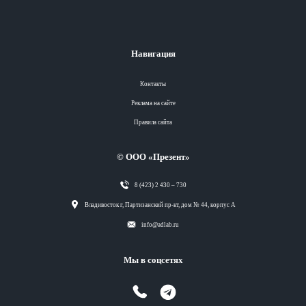
Навигация
Контакты
Реклама на сайте
Правила сайта
© ООО «Презент»
8 (423) 2 430 – 730
Разделы
Владивосток г, Партизанский пр-кт, дом № 44, корпус А
info@adlab.ru
Вся лента
Мы в соцсетях
Вся лента