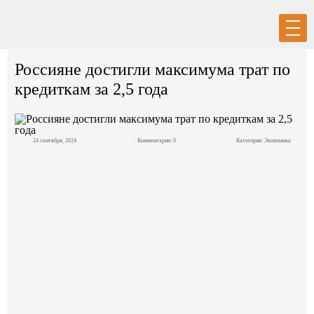
Вход
Регистрация
Россияне достигли максимума трат по
кредиткам за 2,5 года
24 сентября, 2024
Комментарии: 0
Категория:
Экономика
Политика
Экономика
Общество
События в мире
Спорт