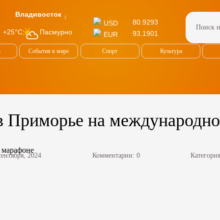
Владивосток
80.9293
USD
Пасмурно
+25°C
93.1901
EUR
о
События в мире
Спорт
Культура
 в Приморье на международн
сентября, 2024
Комментарии: 0
Категори