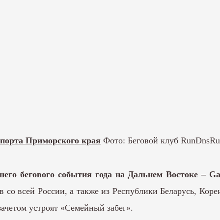
спорта Приморского края
Фото: Беговой клуб RunDnsRu
его бегового события года на Дальнем Востоке – Gal
 со всей России, а также из Республики Беларусь, Коре
зачетом устроят «Семейный забег».