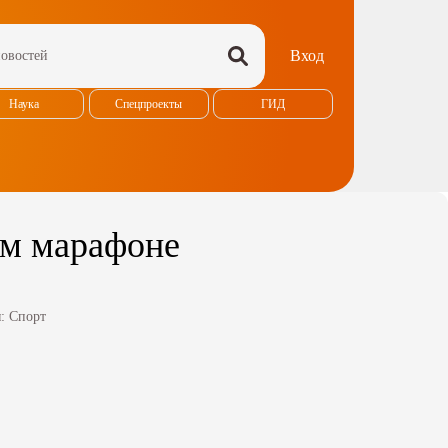
Вход
Наука
Спецпроекты
ГИД
ом марафоне
я:
Спорт