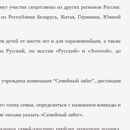
мут участие спортсмены из других регионов России.
ы из Республики Беларусь, Китая, Германии, Южной
ля детей от шести лет и для паралимпийцев, а также
ва Русский, по мостам «Русский» и «Золотой», до
я учреждена номинация “Семейный забег”, дистанция
о члена семьи, определиться с названием команды и
ме письма указать «Семейный забег».
тальных семей-участниц пройдет розыгрыш подарка,