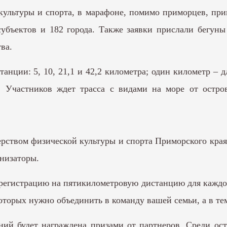
ультуры и спорта, в марафоне, помимо приморцев, при
субъектов и 182 города. Также заявки прислали бегун
ва.
нции: 5, 10, 21,1 и 42,2 километра; один километр – д
. Участников ждет трасса с видами на море от остро
ерством физической культуры и спорта Приморского кра
анизаторы.
 регистрацию на пятикилометровую дистанцию для каждог
 которых нужно объединить в команду вашей семьи, а в те
ний будет награждена призами от партнеров. Среди ос