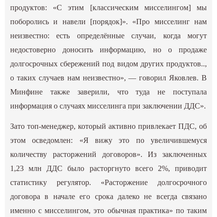
продуктов: «С этим [классическим мисселингом] мы
поборолись и навели [порядок]». «Про мисселинг нам
неизвестно: есть определённые случаи, когда могут
недостоверно доносить информацию, но о продаже
долгосрочных сбережений под видом других продуктов..,
о таких случаев нам неизвестно», — говорил Яковлев. В
Минфине также заверили, что туда не поступала
информация о случаях мисселинга при заключении ДДС».
Зато топ-менеджер, который активно привлекает ПДС, об
этом осведомлен: «Я вижу это по увеличившемуся
количеству расторжений договоров». Из заключенных
1,23 млн ДДС было расторгнуто всего 2%, приводит
статистику регулятор. «Расторжение долгосрочного
договора в начале его срока далеко не всегда связано
именно с мисселингом, это обычная практика» по таким