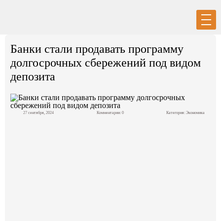
Вход
Регистрация
Банки стали продавать программу
долгосрочных сбережений под видом
депозита
Политика
27 сентября, 2024
Комментарии: 0
Категория:
Экономика
Экономика
Общество
События в мире
Спорт